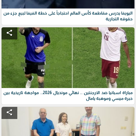
اليويفا يدرس مقاطعة كأس العالم احتجاجاً على خطة الفيفا لبيع جزء من
حقوقه التجارية
share
مباراة اسبانيا ضد الارجنتين .. نهائي مونديال 2026.. مواجهة تاريخية بين
خبرة ميسي وموهبة يامال
share