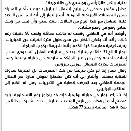
بدنية، ولكن حاليًا رأسي وجسدي في حالة جيدة".
وخلال مؤتمر صحفي في بيليم (شمال البرازيل) حيث ستُقام المباراة
ضمن التصفيات الأمريكية الجنوبية، أشار نيمار إلى أنه ليس من الجديد
عليه التعامل مع هذا النوع من الحالات، حيث سبق وأن لعب في وقت
سابق وهو في وضع مشابه.
وأوضح أنه في الماضي وقعت له حالات مماثلة ولعب 90 دقيقة رغم
ذلك. وأكد أنه بغض النظر عن مدى طول فترة الغياب عن المباريات،
يعرف كيفية ممارسة كرة القدم وأنها شبيهة بركوب الدراجة.
نيمار البالغ 31 عامًا لم يشارك بعد في مباريات الهلال السعودي بسبب
إصابة طفيفة وكان من غير المؤكد مشاركته في مباراة بوليفيا وفقًا
لتصريحات مدربه البرتغالي جورجي جيزوس.
وقال نيمار إنه لم يكن منزعجًا من تلك التصريحات بل اعتبرها محاولة
للعناية بصحته. وأشار إلى أنه كان مضطرًا لخوض مبارة مع الهلال
الجمعة الماضي بعد تعرضه لإصابة في التدريبات ومن ثم انضم إلى
المنتخب البرازيلي.
إذا شارك نيمار في مباراة بوليفيا، فإنه قد يتجاوز رقم الأسطورة بيليه
ويصبح أفضل هداف في تاريخ المنتخب البرازيلي، حيث يشتركان حاليًا في
صدارة هذا القائمة برصيد 77 هدفًا.