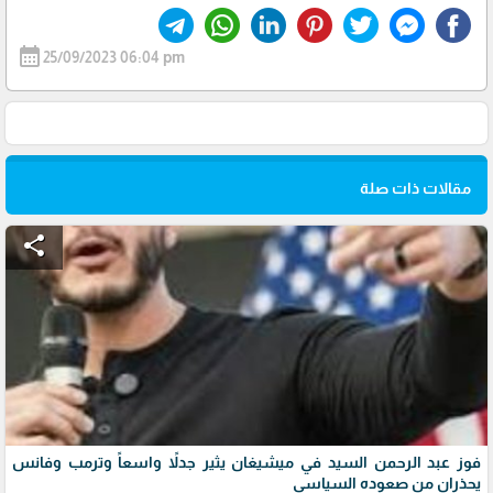
calendar_month
25/09/2023 06:04 pm
مقالات ذات صلة
share
فوز عبد الرحمن السيد في ميشيغان يثير جدلاً واسعاً وترمب وفانس
يحذران من صعوده السياسي