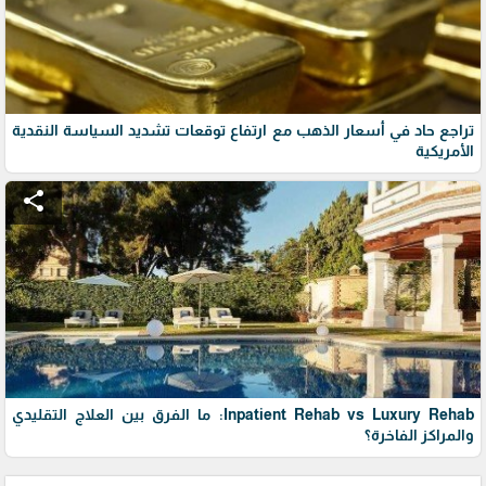
تراجع حاد في أسعار الذهب مع ارتفاع توقعات تشديد السياسة النقدية
الأمريكية
share
Inpatient Rehab vs Luxury Rehab: ما الفرق بين العلاج التقليدي
والمراكز الفاخرة؟