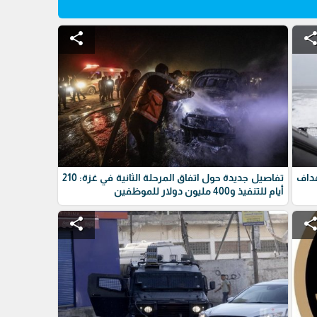
share
shar
داف
تفاصيل جديدة حول اتفاق المرحلة الثانية في غزة: 210
أيام للتنفيذ و400 مليون دولار للموظفين
share
shar