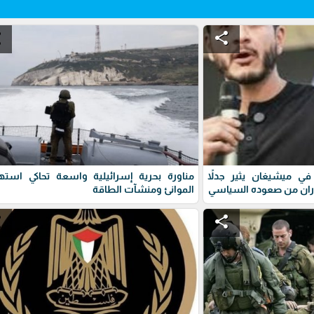
e
share
ي ميشيغان يثير جدلاً
مناورة بحرية إسرائيلية واسعة تحاكي استه
ران من صعوده السياسي
الموانئ ومنشآت الطاقة
e
share