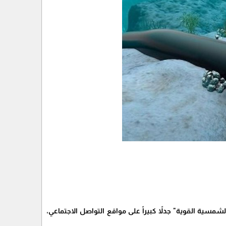
كتوبر بسبب حدوث ظاهرة "العاصفة الشمسية القوية" جدلاً كبيراً على مواقع التواصل الاجتماعي،