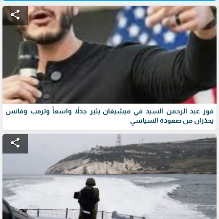
share
فوز عبد الرحمن السيد في ميشيغان يثير جدلاً واسعاً وترمب وفانس
يحذران من صعوده السياسي
share