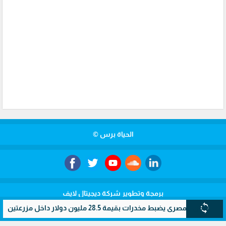
الحياة برس ©
برمجة وتطوير شركة ديجيتال لايف
sync
ري يضبط مخدرات بقيمة 28.5 مليون دولار داخل مزرعتين سريتين بالإسماعيلية