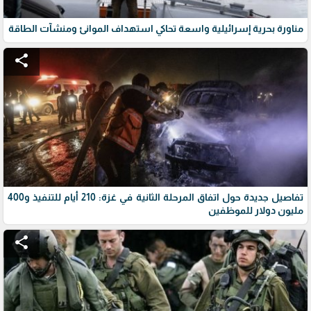
مناورة بحرية إسرائيلية واسعة تحاكي استهداف الموانئ ومنشآت الطاقة
share
تفاصيل جديدة حول اتفاق المرحلة الثانية في غزة: 210 أيام للتنفيذ و400
مليون دولار للموظفين
share