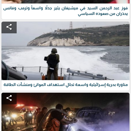
فوز عبد الرحمن السيد في ميشيغان يثير جدلاً واسعاً وترمب وفانس
يحذران من صعوده السياسي
share
مناورة بحرية إسرائيلية واسعة تحاكي استهداف الموانئ ومنشآت الطاقة
share