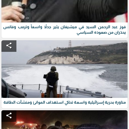
فوز عبد الرحمن السيد في ميشيغان يثير جدلاً واسعاً وترمب وفانس
يحذران من صعوده السياسي
share
مناورة بحرية إسرائيلية واسعة تحاكي استهداف الموانئ ومنشآت الطاقة
share