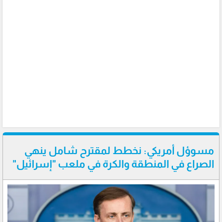
مسوؤل أمريكي: نخطط لمقترح شامل ينهي
الصراع في المنطقة والكرة في ملعب "إسرائيل"