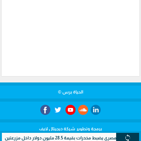
الحياة برس ©
برمجة وتطوير شركة ديجيتال لايف
sync
ي يضبط مخدرات بقيمة 28.5 مليون دولار داخل مزرعتين سريتين بالإسماعيلية