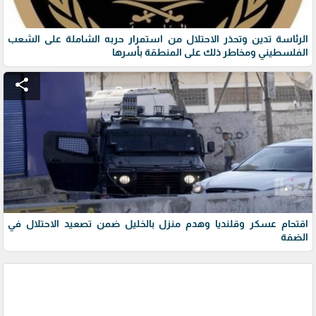
الرئاسة تدين وتحذر الاحتلال من استمرار حربه الشاملة على الشعب
الفلسطيني ومخاطر ذلك على المنطقة بأسرها
share
اقتحام عسكر وقلنديا وهدم منزل بالخليل ضمن تصعيد الاحتلال في
الضفة