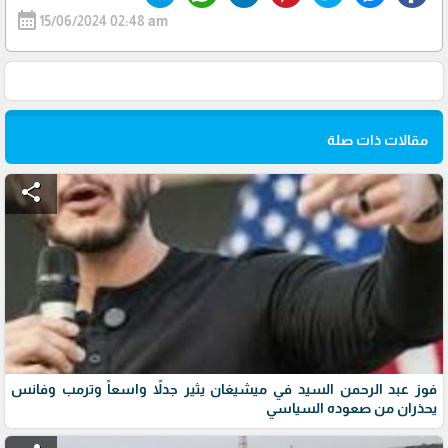
calendar_month
15/06/2024 02:48 am
مقالات ذات صلة
share
فوز عبد الرحمن السيد في ميشيغان يثير جدلاً واسعاً وترمب وفانس
يحذران من صعوده السياسي