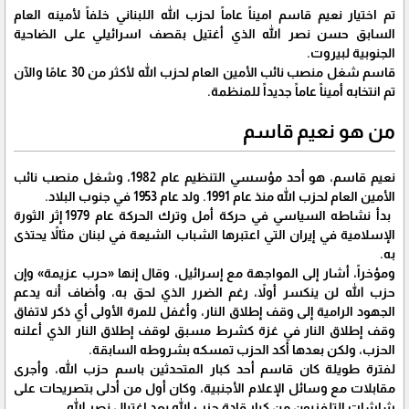
تم اختيار نعيم قاسم اميناً عاماً لحزب الله اللبناني خلفاً لأمينه العام
السابق حسن نصر الله الذي أغتيل بقصف اسرائيلي على الضاحية
الجنوبية لبيروت.
قاسم شغل منصب نائب الأمين العام لحزب الله لأكثر من 30 عامًا والآن
تم انتخابه أميناً عاماً جديداً للمنظمة.
من هو نعيم قاسم
نعيم قاسم، هو أحد مؤسسي التنظيم عام 1982، وشغل منصب نائب
الأمين العام لحزب الله منذ عام 1991. ولد عام 1953 في جنوب البلاد.
بدأ نشاطه السياسي في حركة أمل وترك الحركة عام 1979 إثر الثورة
الإسلامية في إيران التي اعتبرها الشباب الشيعة في لبنان مثالاً يحتذى
به.
ومؤخراً، أشار إلى المواجهة مع إسرائيل، وقال إنها «حرب عزيمة» وإن
حزب الله لن ينكسر أولاً، رغم الضرر الذي لحق به، وأضاف أنه يدعم
الجهود الرامية إلى وقف إطلاق النار، وأغفل للمرة الأولى أي ذكر لاتفاق
وقف إطلاق النار في غزة كشرط مسبق لوقف إطلاق النار الذي أعلنه
الحزب، ولكن بعدها أكد الحزب تمسكه بشروطه السابقة.
لفترة طويلة كان قاسم أحد كبار المتحدثين باسم حزب الله، وأجرى
مقابلات مع وسائل الإعلام الأجنبية، وكان أول من أدلى بتصريحات على
شاشات التلفزيون من كبار قادة حزب الله بعد اغتيال نصر الله.