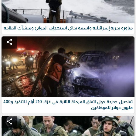
مناورة بحرية إسرائيلية واسعة تحاكي استهداف الموانئ ومنشآت الطاقة
share
تفاصيل جديدة حول اتفاق المرحلة الثانية في غزة: 210 أيام للتنفيذ و400
مليون دولار للموظفين
share