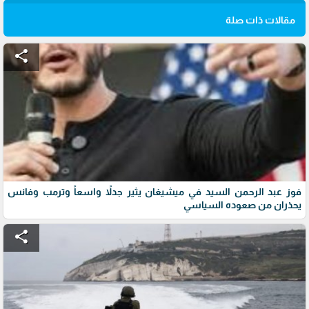
مقالات ذات صلة
share
فوز عبد الرحمن السيد في ميشيغان يثير جدلاً واسعاً وترمب وفانس
يحذران من صعوده السياسي
share