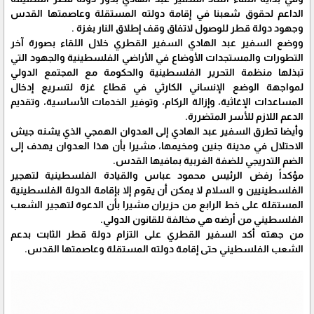
الداعم لحقوق شعبنا في إقامة دولته المستقلة وعاصمتها القدس
وجهود دولة قطر للوصول لاتفاق وقف إطلاق النار بغزة .
ووضع السفير عبد الهادي السفير القطري خلال اللقاء بصورة آخر
التطورات والمستجدات الأوضاع في الأراضي الفلسطينية والجهود التي
تبذلها منظمة التحرير الفلسطينية والحكومة مع المجتمع الدولي
لمواجهة الوضع الإنساني الكارثي في قطاع غزة لتسريع إدخال
المساعدات الإغاثية، وإزالة الركام، وتوفير الخدمات الأساسية، وتقديم
الدعم اللازم للأسر المتضررة.
وأيضا تطرق السفير عبد الهادي إلى العدوان الهمجي الذي يشنه جيش
الاحتلال في مدينة جنين ومخيمها، مشيرا بأن هذا العدوان يهدف إلى
الضم التدريجي للضفة الغربية بمافيها القدس.
مؤكداً رفض الرئيس محمود عباس والقيادة الفلسطينية لتهجير
الفلسطينيين و السلام لا يمكن أن يقوم إلا بإقامة الدولة الفلسطينية
المستقلة على خط الرابع من حزيران مشيرا بأن الدعوة لتهجير الشعب
الفلسطيني من أرضه هي مخالفة للقانون الدولي.
من جهته أكد السفير القطري على التزام دولة قطر الثابت بدعم
الشعب الفلسطيني حتى إقامة دولته المستقلة وعاصمتها القدس.