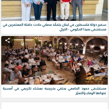
سفير دولة فلسطين في لبنان يتفقّد مصابي حادث حافلة المعتمرين في
مستشفى صيدا الحكومي - التركي
share
مستشفى حمود الجامعي يحتفي بخريجيه بعشاء تكريمي في أمسية
عنوانها الوفاء والتميّز