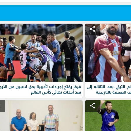
e
share
التركي بعد انتقاله إلى
فيفا يفتح إجراءات تأديبية بحق لاعبين من الأرج
لصفقة بالتاريخية
بعد أحداث نهائي كأس العالم
e
share