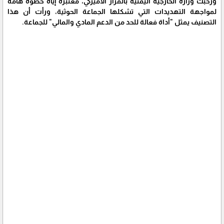
ورحبت وزارة الخارجية اليمنية بالقرار الأميركي، معتبرةً إياه خطوة هامة
لمواجهة التهديدات التي تشكلها الجماعة الحوثية، ورأت أن هذا
التصنيف يمثل "أداة فعالة للحد من الدعم المادي والمالي" للجماعة.