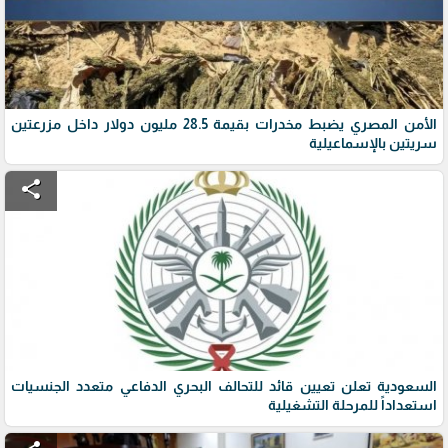
الأمن المصري يضبط مخدرات بقيمة 28.5 مليون دولار داخل مزرعتين
سريتين بالإسماعيلية
share
السعودية تعلن تعيين قائد للتحالف البحري الدفاعي متعدد الجنسيات
استعداداً للمرحلة التشغيلية