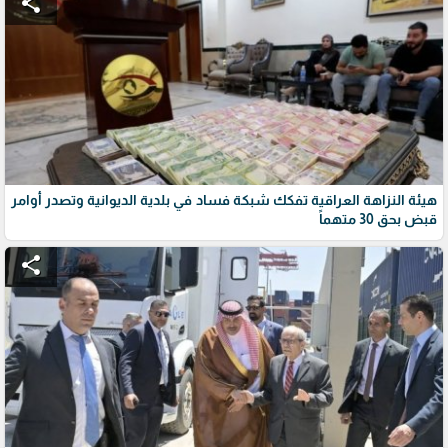
share
هيئة النزاهة العراقية تفكك شبكة فساد في بلدية الديوانية وتصدر أوامر
قبض بحق 30 متهماً
share