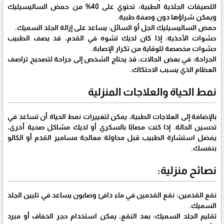
اللصيقات الجلدية الطبية: تحتوي على 40% من حمض الساليسيليك
ويمكن شراؤها دون وصفة طبية.
حمض الساليسيليك الجل أو السائل: يساعد على إزالة الجلد السميك.
حشوات الأحذية: إذا كان لديك تشوه في القدم، قد يصف الطبيب
حشوات مخصصة للوقاية من تكرار الإصابة.
الجراحة: في بعض الحالات، قد يحتاج الشخص إلى جراحة لتصحيح تراصف
العظام الذي يسبب الاحتكاك.
نمط الحياة والعلاجات المنزلية
بالإضافة إلى العلاجات الطبية، يمكن لتغييرات نمط الحياة أن تساعد في
تحسين الحالة. إذا كنت مصابًا بالسكري أو لديك مشاكل صحية أخرى،
يفضل استشارة الطبيب قبل محاولة معالجة مسامير القدم أو الكالو
بنفسك.
نصائح منزلية:
نقع القدمين: نقع القدمين في ماء دافئ وصابون يساعد في تليين الجلد
السميك.
تقليم الجلد السميك: بعد النقع، يمكن استخدام حجر الخفاف أو مبرد