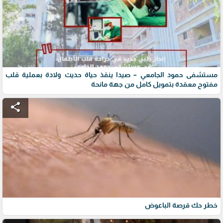
مستشفى حمود الجامعي – صيدا ينقذ حياة حديث ولادة بعملية قلب
مفتوح معقدة بتمويل كامل من جهة مانحة
share
خطر حك قرصة الباعوض