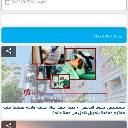
calendar_month
12/03/2025 01:14 pm
مقالات ذات صلة
share
مستشفى حمود الجامعي – صيدا ينقذ حياة حديث ولادة بعملية قلب
مفتوح معقدة بتمويل كامل من جهة مانحة
share