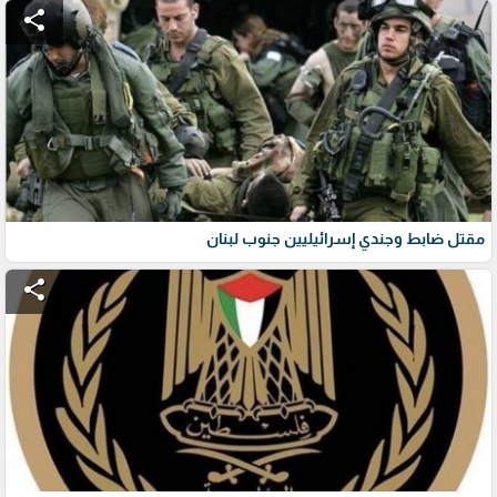
share
مقتل ضابط وجندي إسرائيليين جنوب لبنان
share