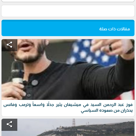
مقالات ذات صلة
share
فوز عبد الرحمن السيد في ميشيغان يثير جدلاً واسعاً وترمب وفانس
يحذران من صعوده السياسي
share