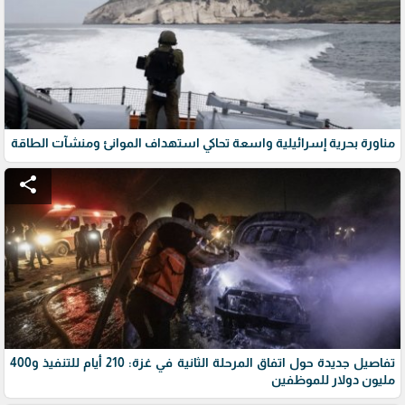
مناورة بحرية إسرائيلية واسعة تحاكي استهداف الموانئ ومنشآت الطاقة
share
تفاصيل جديدة حول اتفاق المرحلة الثانية في غزة: 210 أيام للتنفيذ و400
مليون دولار للموظفين