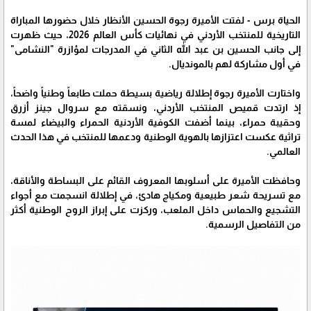
الحياة برس - لفتت الأميرة رجوة الحسين الأنظار خلال حضورها المباراة
التاريخية للمنتخب الأردني في نهائيات كأس العالم 2026، حيث ظهرت
إلى جانب الحسين بن عبد الله الثاني في المدرجات لمؤازرة "النشامى"
في أول مشاركة لهم بالمونديال.
واختارت الأميرة رجوة إطلالة رياضية بسيطة حملت طابعاً وطنياً واضحاً،
إذ ارتدت قميص المنتخب الأردني، ونسقته مع سروال جينز أزرق
وحقيبة حمراء، بينما أضفت الكوفية الأردنية الحمراء والبيضاء لمسة
تراثية عكست اعتزازها بالهوية الوطنية ودعمها للمنتخب في هذا الحدث
العالمي.
وحافظت الأميرة على أسلوبها المعروف القائم على البساطة والأناقة،
مع تسريحة شعر طبيعية ومكياج هادئ، في إطلالة انسجمت مع أجواء
التشجيع والحماس داخل الملعب، وركزت على إبراز الروح الوطنية أكثر
من التفاصيل الرسمية.