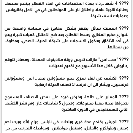
???? 4 شهـ ـ..ِداء بعدة استهدافات في انحاء القطاع بينهم مسعف
وطالبة ثانوية عامة، واطلاق نار على المواطنين في حي الامل بخانيونس،
وعمليات نسف شرقا.
???? اسمنت سائل يظهر بشكل مفاجئ في مساحة واسعة من
شوارع مخيم المغازي وسط القطاع، بعد ضخ الاحتلال كميات كبيرة يبدو
في أحد الأنفاق ودخول الاسمنت على شبكة الصرف الصحي، ومخاوف
من تعطلها.
???? "حمـ ــ اس" مازالت تدرس ورقة ملادينوف المعدلة، ومصادر تتوقع
رد ايجابي خلال هذا الأسبوع مع تقديم تعديلات
???? الكشف عن لقاء سري جمع مسؤولين بحمـ ــ اس ومسؤولين
فرنسيين، ويشار الى ان فرنسا لا تصنف الحركة ارهابية
???? المعابر على حالها، وفرض قيود على بعض الاصناف المسموح
بدخولها بحجة ضبط ممنوعات، ودخول 5 شاحنات غاز، وتم نشر الكشف
الثاني للمستفيدين في الدورة العاشرة
???? الجيش يقتحم عدة قرى وبلدات في نابلس ورام الله وبيت لحم
وجنين وطولكرم والخليل، ويعتقل مواطنين، ومواصلة التجريف في حي