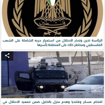
الرئاسة تدين وتحذر الاحتلال من استمرار حربه الشاملة على الشعب
الفلسطيني ومخاطر ذلك على المنطقة بأسرها
share
اقتحام عسكر وقلنديا وهدم منزل بالخليل ضمن تصعيد الاحتلال في