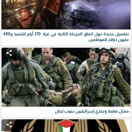
تفاصيل جديدة حول اتفاق المرحلة الثانية في غزة: 210 أيام للتنفيذ و400
مليون دولار للموظفين
share
مقتل ضابط وجندي إسرائيليين جنوب لبنان
share