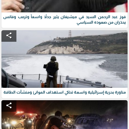
فوز عبد الرحمن السيد في ميشيغان يثير جدلاً واسعاً وترمب وفانس
يحذران من صعوده السياسي
share
مناورة بحرية إسرائيلية واسعة تحاكي استهداف الموانئ ومنشآت الطاقة
share