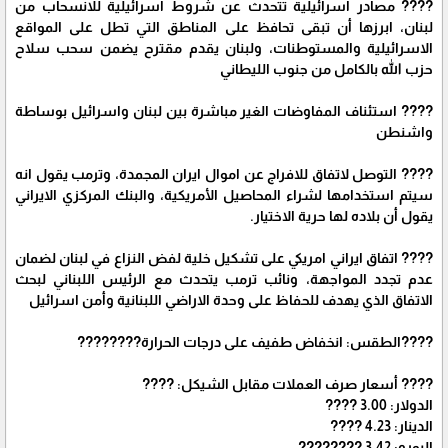
???? مصادر اسرائيلية تتحدث عن شروط اسرائيلية للانسحاب من
لبنان، ابرزها أن تبقى تحافظ على المناطق التي تطل على المواقع
الاسرائيلية والمستوطنات، ولبنان يقدم مقترح يضمن سحب سلاح
حزب الله بالكامل من جنوب الليطاني
???? استئناف المفاوضات الغير مباشرة بين لبنان واسرائيل بوساطة
واشنطن
???? التوصل لاتفاق للافراج عن اموال ايران المجمدة، وترمب يقول انه
سيتم استخدامها لشراء المحاصيل الأمريكية، والبنك المركزي الايراني
يقول أن بلاده لها حرية الاختيار.
???? اتفاق ايراني امريكي على تشكيل خلية لفض النزاع في لبنان لضمان
عدم تجدد المواجهة، ونائب ترمب يتحدث مع الرئيس اللبناني لبحث
الاتفاق الذي يهدف للحفاظ على وحدة الاراضي اللبنانية وأمن اسرائيل
????الطقس: انخفاض طفيف على درجات الحرارة????️????
???? أسعار صرف العملات مقابل الشيكل: ????
الدولار: 3.00 ????
الدينار: 4.23 ????
اليورو: 3.42 ????????