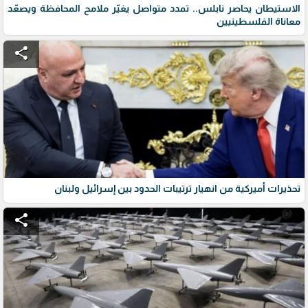
الاستيطان يحاصر نابلس.. تمدد متواصل يغيّر ملامح المحافظة ويصعّد
معاناة الفلسطينيين
share
تحذيرات أميركية من انهيار ترتيبات الحدود بين إسرائيل ولبنان
share