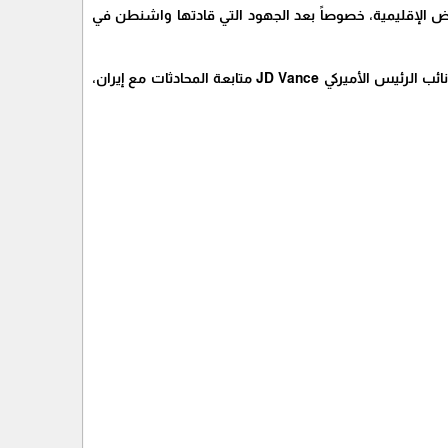
اوض الإقليمية، خصوصاً بعد الجهود التي قادتها واشنطن في
كما لفتت إلى أن الملفين اللبناني والإيراني يُداران من قبل مسؤولين أميركيين مختلفين، حيث يتولى نائب الرئيس الأميركي JD Vance متابعة المحادثات مع إيران،