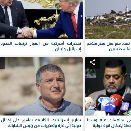
تمدد متواصل يغيّر ملامح
تحذيرات أميركية من انهيار ترتيبات الحدود
الفلسطينيين
إسرائيل ولبنان
e
share
م في تفاهمات غزة وسط
تقارير إسرائيلية: الكابينت يوافق على إدخال
ة لإدخال قوة دولية
دولية إلى غزة وتحذيرات من رئيس الشاباك