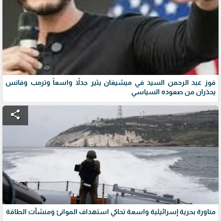
فوز عبد الرحمن السيد في ميشيغان يثير جدلاً واسعاً وترمب وفانس
يحذران من صعوده السياسي
share
مناورة بحرية إسرائيلية واسعة تحاكي استهداف الموانئ ومنشآت الطاقة