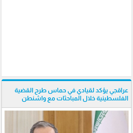
عراقجي يؤكد لقيادي في حماس طرح القضية
الفلسطينية خلال المباحثات مع واشنطن