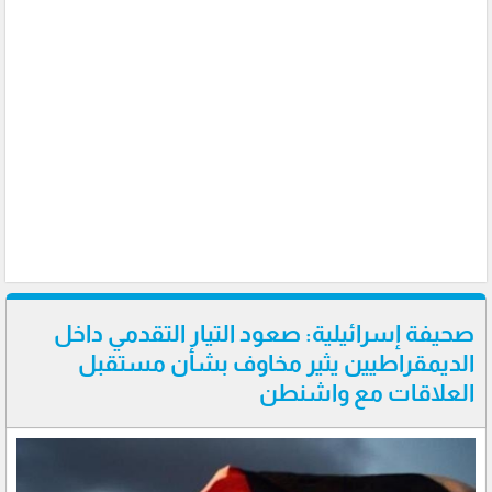
صحيفة إسرائيلية: صعود التيار التقدمي داخل
الديمقراطيين يثير مخاوف بشأن مستقبل
العلاقات مع واشنطن