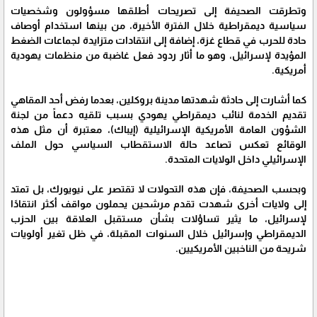
وتطرقت الصحيفة إلى تصريحات أطلقها مسؤولون وشخصيات
سياسية ديمقراطية خلال الفترة الأخيرة، من بينها استخدام أوصاف
حادة للحرب في قطاع غزة، إضافة إلى انتقادات متزايدة لجماعات الضغط
المؤيدة لإسرائيل، وهو ما أثار ردود فعل غاضبة من منظمات يهودية
أمريكية.
كما أشارت إلى حادثة شهدتها مدينة بروكلين، بعدما رفض أحد المقاهي
تقديم الخدمة لنائب ديمقراطي يهودي بسبب تلقيه دعماً من لجنة
الشؤون العامة الأمريكية الإسرائيلية (إيباك)، معتبرة أن مثل هذه
الوقائع تعكس تصاعد حالة الاستقطاب السياسي حول الملف
الإسرائيلي داخل الولايات المتحدة.
وبحسب الصحيفة، فإن هذه التحولات لا تقتصر على نيويورك، بل تمتد
إلى ولايات أخرى شهدت تقدم مرشحين يحملون مواقف أكثر انتقادًا
لإسرائيل، ما يثير تساؤلات بشأن مستقبل العلاقة بين الحزب
الديمقراطي وإسرائيل خلال السنوات المقبلة، في ظل تغير أولويات
شريحة من الناخبين الأمريكيين.