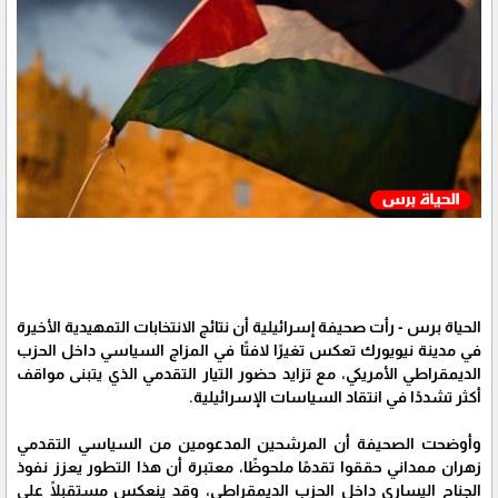
الحياة برس - رأت صحيفة إسرائيلية أن نتائج الانتخابات التمهيدية الأخيرة
في مدينة نيويورك تعكس تغيرًا لافتًا في المزاج السياسي داخل الحزب
الديمقراطي الأمريكي، مع تزايد حضور التيار التقدمي الذي يتبنى مواقف
أكثر تشددًا في انتقاد السياسات الإسرائيلية.
وأوضحت الصحيفة أن المرشحين المدعومين من السياسي التقدمي
زهران ممداني حققوا تقدمًا ملحوظًا، معتبرة أن هذا التطور يعزز نفوذ
الجناح اليساري داخل الحزب الديمقراطي، وقد ينعكس مستقبلًا على