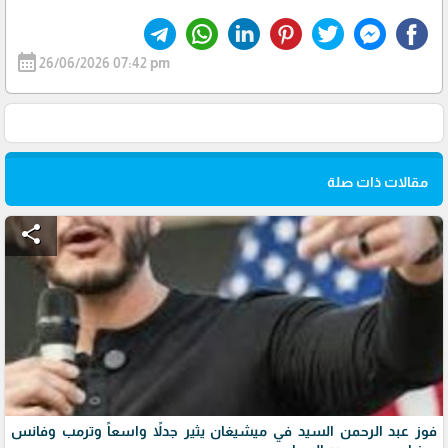
calendar_month
26/06/2026 07:42 pm
مقالات ذات صلة
share
فوز عبد الرحمن السيد في ميشيغان يثير جدلاً واسعاً وترمب وفانس