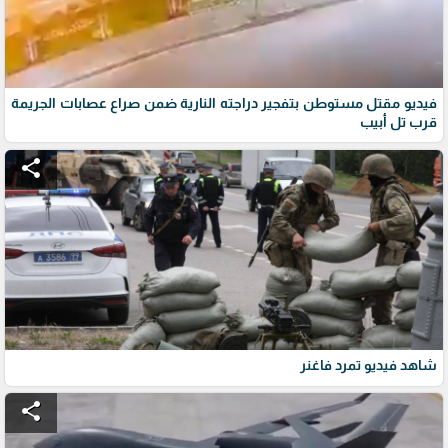
فيديو مقتل مستوطن بتفجير دراجته النارية ضمن صراع عصابات الجريمة
قرب تل أبيب
share
شاهد فيديو تمرد فاغنر
share