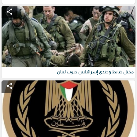
share
مقتل ضابط وجندي إسرائيليين جنوب لبنان
share