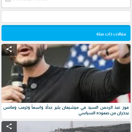
مقالات ذات صلة
share
فوز عبد الرحمن السيد في ميشيغان يثير جدلاً واسعاً وترمب وفانس
يحذران من صعوده السياسي
share