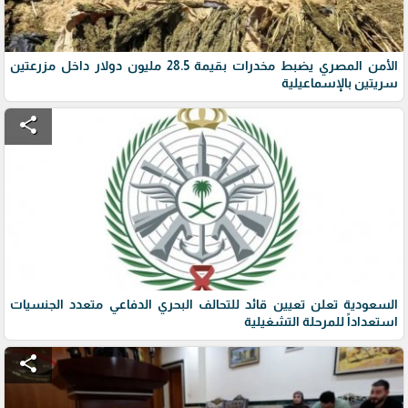
الأمن المصري يضبط مخدرات بقيمة 28.5 مليون دولار داخل مزرعتين
سريتين بالإسماعيلية
share
السعودية تعلن تعيين قائد للتحالف البحري الدفاعي متعدد الجنسيات
استعداداً للمرحلة التشغيلية
share