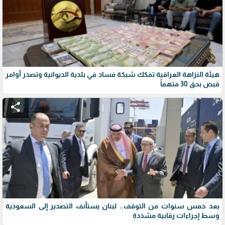
هيئة النزاهة العراقية تفكك شبكة فساد في بلدية الديوانية وتصدر أوامر
قبض بحق 30 متهماً
share
بعد خمس سنوات من التوقف.. لبنان يستأنف التصدير إلى السعودية
وسط إجراءات رقابية مشددة