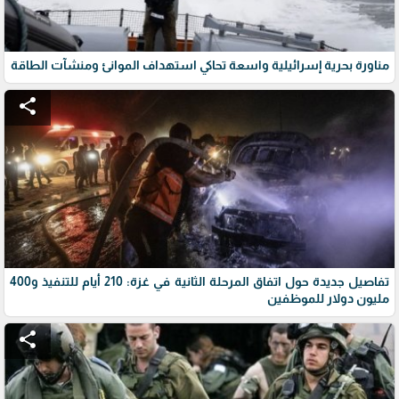
مناورة بحرية إسرائيلية واسعة تحاكي استهداف الموانئ ومنشآت الطاقة
share
تفاصيل جديدة حول اتفاق المرحلة الثانية في غزة: 210 أيام للتنفيذ و400
مليون دولار للموظفين
share