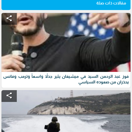
مقالات ذات صلة
share
فوز عبد الرحمن السيد في ميشيغان يثير جدلاً واسعاً وترمب وفانس
يحذران من صعوده السياسي
share