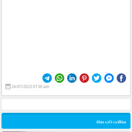
calendar_month
24/07/2023 07:50 am
مقالات ذات صلة