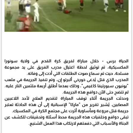
الحياة برس - خلال مباراة لفريق كرة القدم في ولاية سونورا
المكسيكية، تم توثيق لحظة اغتيال مدرب الفريق على يد مجموعة
مسلحة، حيث تم سماع صوت الطلقات التي أدت إلى وفاته.
المدرب الذي قتل يُدعى خورخي ألبرتو إن، وتم تنفيذ الجريمة في ملعب
"يونيون سبورتيفا كاغيمي"، وذلك بعدما أطلق أربعة ملثمين النار عليه.
لم تتضح حتى الآن دوافع هذه الجريمة.
وحدثت الجريمة أثناء توقف المباراة لتقديم العلاج لأحد اللاعبين
المصابين. يُشير تقرير من "ماركا" الإسبانية إلى أن هذه الحادثة تعتبر
جريمة قتل مروعة ومأساوية أثرت على مجتمع الكرة في المكسيك.
تبقى دوافع وخلفيات هذه الجريمة محط أسئلة وتحقيقات للكشف عن
الجناة والأسباب التي دفعتهم لارتكاب هذا العمل الشنيع.