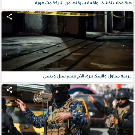
هبة قطب تكشف واقعة سرقتها من شركة مشهورة
share
جريمة مقاول والسكرتيرة: الأخ ينتقم بقتل وحشي
share