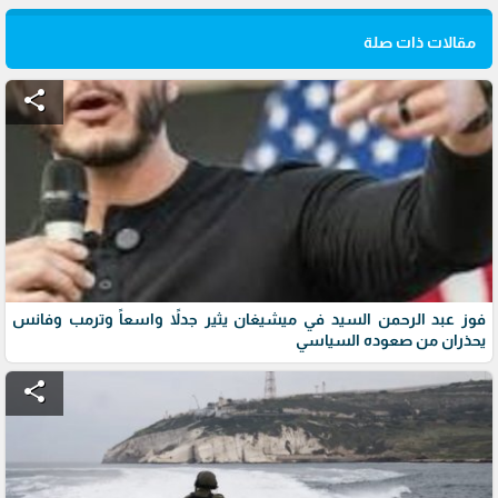
مقالات ذات صلة
share
فوز عبد الرحمن السيد في ميشيغان يثير جدلاً واسعاً وترمب وفانس
يحذران من صعوده السياسي
share