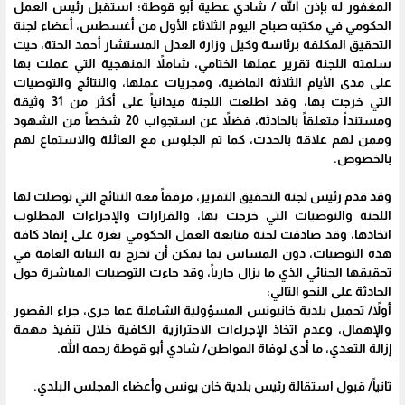
المغفور له بإذن الله / شادي عطية أبو قوطة؛ استقبل رئيس العمل
الحكومي في مكتبه صباح اليوم الثلاثاء الأول من أغسطس، أعضاء لجنة
التحقيق المكلفة برئاسة وكيل وزارة العدل المستشار أحمد الحتة، حيث
سلمته اللجنة تقرير عملها الختامي، شاملاً المنهجية التي عملت بها
على مدى الأيام الثلاثة الماضية، ومجريات عملها، والنتائج والتوصيات
التي خرجت بها، وقد اطلعت اللجنة ميدانياً على أكثر من 31 وثيقة
ومستنداً متعلقاً بالحادثة، فضلاً عن استجواب 20 شخصاً من الشهود
وممن لهم علاقة بالحدث، كما تم الجلوس مع العائلة والاستماع لهم
بالخصوص.
وقد قدم رئيس لجنة التحقيق التقرير، مرفقاً معه النتائج التي توصلت لها
اللجنة والتوصيات التي خرجت بها، والقرارات والإجراءات المطلوب
اتخاذها، وقد صادقت لجنة متابعة العمل الحكومي بغزة على إنفاذ كافة
هذه التوصيات، دون المساس بما يمكن أن تخرج به النيابة العامة في
تحقيقها الجنائي الذي ما يزال جارياً، وقد جاءت التوصيات المباشرة حول
الحادثة على النحو التالي:
أولاً/ تحميل بلدية خانيونس المسؤولية الشاملة عما جرى، جراء القصور
والإهمال، وعدم اتخاذ الإجراءات الاحترازية الكافية خلال تنفيذ مهمة
إزالة التعدي، ما أدى لوفاة المواطن/ شادي أبو قوطة رحمه الله.
ثانياً/ قبول استقالة رئيس بلدية خان يونس وأعضاء المجلس البلدي.