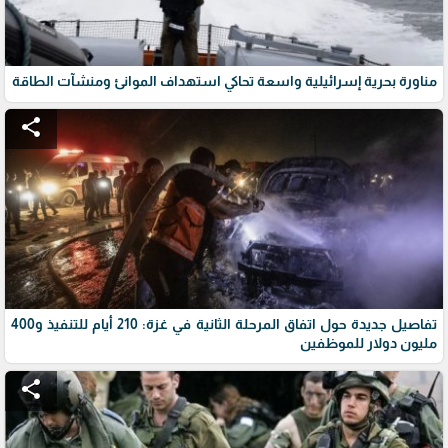
مناورة بحرية إسرائيلية واسعة تحاكي استهداف الموانئ ومنشآت الطاقة
share
تفاصيل جديدة حول اتفاق المرحلة الثانية في غزة: 210 أيام للتنفيذ و400
مليون دولار للموظفين
share