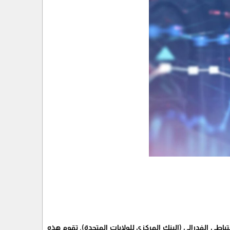
Federal Open"، وهي لجنة تابعة لمجلس الاحتياطي الفدرالي (البنك المركزي للولايات المتحدة). تقوم هذه