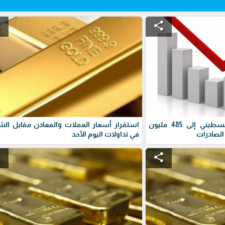
e
share
ارتفاع العجز التجاري الفلسطيني إلى 485 مليون
استقرار أسعار العملات والمعادن مقابل ال
الصادرات
في تداولات اليوم الأحد
e
share