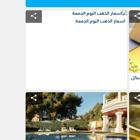
share
shar
اسعار الذهب اليوم الجمعة
شيكل
share
shar