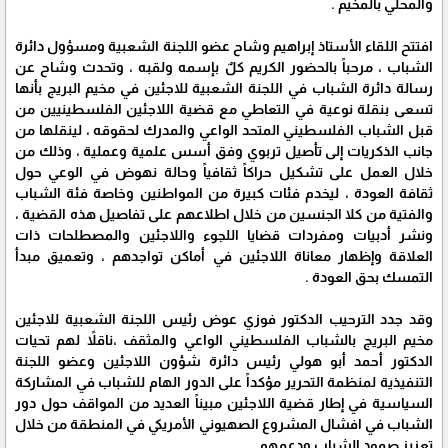
والمحلي بالمخيم .
افتتح اللقاء الأستاذ إبراهيم وشاح عضو اللجنة الشعبية ومسؤول دائرة
الشباب ، مرحباً بالحضور الكريم كلٌ بإسمه ولقبه ، وتحدث وشاح عن
رسالة دائرة الشباب في اللجنة الشعبية للاجئين في مخيم البريج بأنها
تسعى بنقلة نوعية في التعاطي مع قضية اللاجئين الفلسطينيين من
قبل الشباب الفلسطيني المتحد الواعي والمدرك لحقوقه ، لينقلها من
جانب الذكريات إلى تأصيل تربوي وفق أسس علمية وعملية ، وذلك من
خلال العمل على تشكيل حراكاً ثقافياً وحالة نهوض في الوعي حول
ثقافة العودة ، ليخدم فئات كبيرة من المواطنين وخاصة فئة الشباب
والفتية من كلا الجنسين من خلال اطلاعهم على تفاصيل هذه القضية ،
ونشر أدبيات ومفردات قضايا اللجوء واللاجئين والمصطلحات ذات
العلاقة وإظهار معاناة اللاجئين في أماكن تواجدهم ، وتعميق مبدأ
التمسك بحق العودة .
وقد جدد الترحيب الدكتور فوزي عوض رئيس اللجنة الشعبية للاجئين
مخيم البريج بالشباب الفلسطيني الواعي والمثقف ،ناقلاً لهم تحيات
الدكتور أحمد أبو هولي رئيس دائرة شؤون اللاجئين وعضو اللجنة
التنفيذية لمنظمة التحرير مؤكداً على الدور الهام للشباب في المشاركة
السياسية في إطار قضية اللاجئين مبيناً العديد من المواقف حول دور
الشباب في افشال المشروع الصهيوني الأمريكي في المنطقة من خلال
تعزيز صمود الشباب ودعمهم .