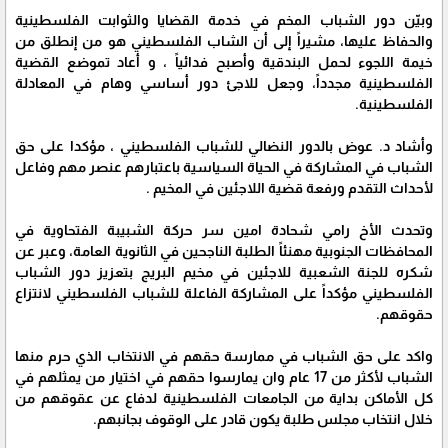
وبيّن دور الشباب المخم في خدمة القضايا والثوابت الفلسطينية
والحفاظ عليها، مشيراً إلى أن الشاب الفلسطيني هو من إنطلق من
خيمة اللجوء لحمل البندقية وأصبح فدائياً ، و أعاد تموضع القضية
الفلسطينية مجدداً، وجعل للاجئ دور أساسي وهام في المعادلة
الفلسطينية.
وأشاد د. عوض بالدور النضالي للشباب الفلسطيني ، مؤكدا على حق
الشباب في المشاركة في الحياة السياسية باعتبارهم عنصر مهم وفاعل
لأحداث التقدم ورفعة قضية اللاجئين في المخيم .
وتحدث الأخ رامي شحادة امين سر حركة الشبيبة الفتحاوية في
المحافظات الجنوبية مهنئاً الطلبة الناجحين في الثانوية العامة، وعبر عن
شكره للجنة الشعبية للاجئين في مخيم البريج بتعزيز دور الشباب
الفلسطيني مؤكداً على المشاركة الفاعلة للشباب الفلسطيني لانتزاع
حقوقهم.
واكد على حق الشباب في ممارسة حقهم في الانتخاب الذي حرم منها
الشباب لأكثر من 17 عام وان يمارسوا حقهم في اختيار من يمثلهم في
كل الأماكن بداية من الجامعات الفلسطينية لدفاع عن عقوقهم من
خلال انتخاب مجلس طلبة يكون قادر على الوقوف بجانبهم.