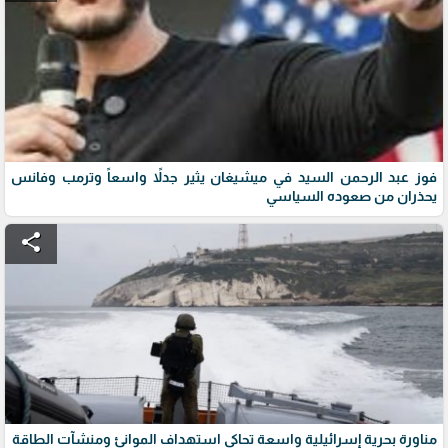
فوز عبد الرحمن السيد في ميشيغان يثير جدلاً واسعاً وترمب وفانس
يحذران من صعوده السياسي
share
مناورة بحرية إسرائيلية واسعة تحاكي استهداف الموانئ ومنشآت الطاقة