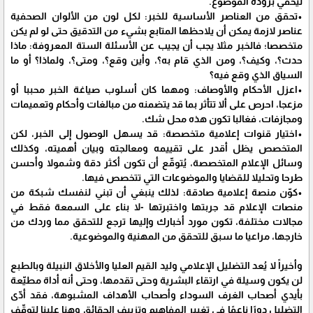
ليخفي برودة الموضوع.
•تحقق من العناصر الأساسية للخبر: لكل لون من الألوان الصحفية
عناصر لازمة يمكن أن يلاحظها المتابع بشيء من التدقيق حتى لو لم يكن
متخصصا؛ فالخبر مثلا يجب أن يجيب عن الأسئلة الستة المعروفة: ماذا
حدث؟، وكيف؟، ومن الذي قام به؟، وأين وقع؟، ومتى؟، ولماذا؟ أو ما
السياق الذي وقع فيه؟
•اعزل الأحكام والأوصاف: ومهما كان أسلوب صياغة الخبر محببا أو
مزعجا، احرص على ألا تتأثر بما قد يتضمنه من مبالغات وأحكام وتعميمات
ومجازفات، فغالبا تكون هذه محل شك.
•اختيار قنوات إعلامية متخصصة: قد يسهل الوصول إلى الخبر، لكن
المتخصص يظل أقدر على تقييمه ومعالجته وبيان أهميته، وكذلك
وسائل الإعلام المتخصصة، يُتوقّع أن تكون أكثر دقة وشمولا وأحسن
طرحا وتحليلا للقضايا والموضوعات التي تتخصص فيها.
•كوّن منصة إعلامية صادقة: لذلك ينبغي أن تبني لنفسك شبكة من
منصات الإعلام قد جربتها واختبرتها -لا بناء على السمعة فقط في
مجالات مختلفة، تكون مورد أخبارك وإليها ترجع للتحقق مما وردك من
خارجها، مراعيا ما سبق للتحقق من المهنية والموضوعية.
وأخيراً لا يُعد التضليل الإعلامي وليد القيم العليا والأخلاق النبيلة وبالطبع
لن يكون وسيلة في ارتقاء البشرية وحتى تقدمها، وحتى أنه أداة مطيّعة
بأيدي أصحاب الغرف السوداء وأصحاب الأهداف المشبوهة، فقد أدّى
التضليل دورًا ناعمًا في تغيير المفاهيم وتزييف الحقائق وهنا علينا لتوقّف