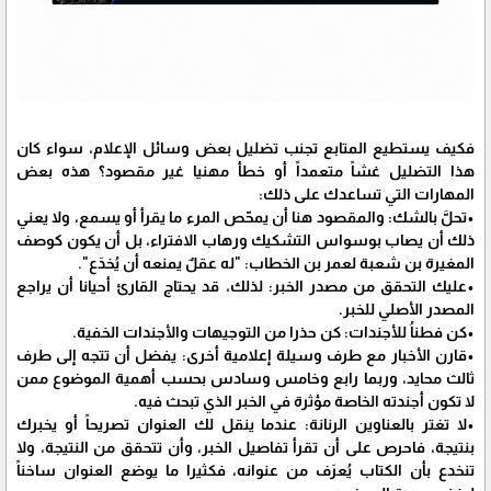
فكيف يستطيع المتابع تجنب تضليل بعض وسائل الإعلام، سواء كان
هذا التضليل غشاً متعمداً أو خطأ مهنيا غير مقصود؟ هذه بعض
المهارات التي تساعدك على ذلك:
•تحلَّ بالشك: والمقصود هنا أن يمحّص المرء ما يقرأ أو يسمع، ولا يعني
ذلك أن يصاب بوسواس التشكيك ورهاب الافتراء، بل أن يكون كوصف
المغيرة بن شعبة لعمر بن الخطاب: "له عقلٌ يمنعه أن يُخدَع".
•عليك التحقق من مصدر الخبر: لذلك، قد يحتاج القارئ أحيانا أن يراجع
المصدر الأصلي للخبر.
•كن فطناُ للأجندات: كن حذرا من التوجيهات والأجندات الخفية.
•قارن الأخبار مع طرف وسيلة إعلامية أخرى: يفضل أن تتجه إلى طرف
ثالث محايد، وربما رابع وخامس وسادس بحسب أهمية الموضوع ممن
لا تكون أجندته الخاصة مؤثرة في الخبر الذي تبحث فيه.
•لا تغتر بالعناوين الرنانة: عندما ينقل لك العنوان تصريحاً أو يخبرك
بنتيجة، فاحرص على أن تقرأ تفاصيل الخبر، وأن تتحقق من النتيجة، ولا
تنخدع بأن الكتاب يُعرَف من عنوانه، فكثيرا ما يوضع العنوان ساخناً