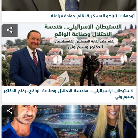
توجهات نتنياهو العسكرية بقلم: حمادة فراعنة
share
الاستيطان الإسرائيلي... هندسة الاحتلال وصناعة الواقع…بقلم الدكتور
وسيم وني
share