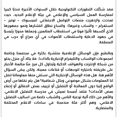
فقد شكّلت التطورات التكنولوجية خلال السنوات الأخيرة تحديًا كبيرا
لممارسة العمل السياسي والإعلامي في بيئة الإعلام الجديد، حيث
تعددت وازدهرت منصات التواصل الاجتماعي (فيسبوك – توتير –
انستغرام – واتساب وغيرها)، واتساع نطاق انتشارها ونمو جمهورها
الذي أكسبها تأثيرًا قويًا في استقطاب المتابعين وجعلها محورًا رئيسيًا
في جهود الدعاية واستقطاب الأصوات في أي صراع أو حرب في
المنطقة.
وبالطبع فإن الوسائل الإعلامية منتشرة بكثرة في مجتمعنا وخاصة
(مجموعات الواتساب والتليغرام الإخبارية بالذات)، فلا يكاد أي منزل يخلو
من شبكة الإنترنت والهواتف الذكية ويُحاول كل فردٍ منّا متابعة الأخبار
على طريقته باختياره لتوجهات أو قناعات معينة، ولكن يبقى السؤال
الأهم هنا، هل هذه الوسائل الإخبارية التي نستقي منها معلوماتنا تنقل
لنا المعلومات بشكل موضوعي وبكل شفافية؟ هل يتم نقلها من أرض
الواقع إلينا دون المعالجة أو التضليل أو تزييف بعض الحقائق أو إخفاء
بعض الأحداث؟ فلقد أصبحنا نعيش في مدرسة التضليل الاعلامي،
والأهم من ذلك آلية توعية الناس والشباب خاصة من اساليب التضليل
الاعلامي، وهم أكثر فئة مندمجة في ساحات الاعلام المختلفة
والمتضاربة.