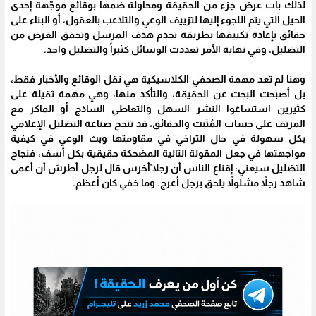
لذلك بات عرض جزء من الحقيقة ومحاولة ضمها بوقائع موجّهة إحدى
الحيل التي يتم اللجوء إليها لتزييف الوعي والتلاعب بالعقول، أو البناء على
حقائق بإعادة تكييفها بطريقة تخدم هدف المرسل وتحقق الغرض من
التضليل، وفي نهاية الأمر تعددت الوسائل كثيراً والتضليل واحد.
وهنا لم تعد مهمة الصحفي الكلاسيكية هي نقل الوقائع والأخبار فقط،
بل أصبحت البحث عن الحقيقة، والتأكد منها، وهي مهمة ثقيلة على
كثيرين استساغوا النشر السهل والتعاطي الساذج أو الماكر مع
المزيف على حساب المُثبت والحقائق، قد تنجح صناعة التضليل الإعلامي
بكل سهولة في حال التراخي في مقاومتها وبث الوعي في كيفية
مواجهتها في جعل المقولة التالية المضحكة حقيقية بكل أسف، فنجاح
التضليل سيعني: إقناع الناس أن رجلا ًأخرس قال لرجل أطرش أن أعمى
شاهد رجلاً مشلولاً يلحق برجل أعرج. وما خفي كان أعظم.