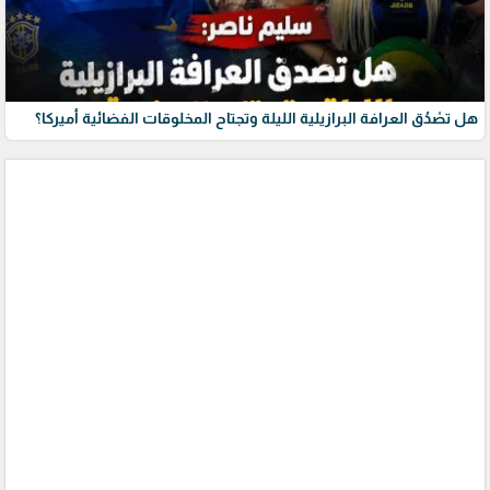
هل تصْدُق العرافة البرازيلية الليلة وتجتاح المخلوقات الفضائية أميركا؟