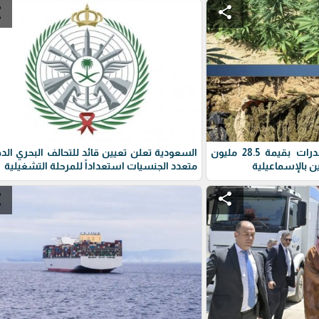
e
share
الأمن المصري يضبط مخدرات بقيمة 28.5 مليون
السعودية تعلن تعيين قائد للتحالف البحري الد
ن بالإسماعيلية
متعدد الجنسيات استعداداً للمرحلة التشغيلية
e
share