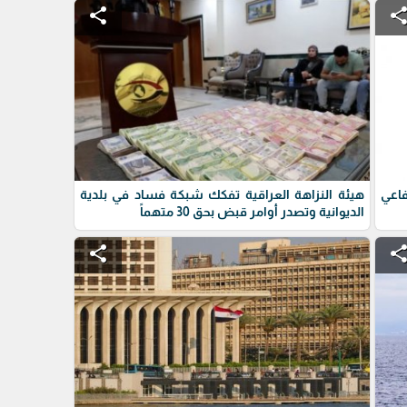
share
shar
فاعي
هيئة النزاهة العراقية تفكك شبكة فساد في بلدية
الديوانية وتصدر أوامر قبض بحق 30 متهماً
share
shar