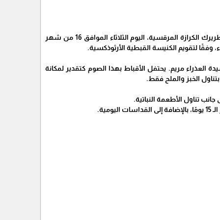
الحياة برس - تحتفل الكنيسة القبطية الأرثوذكسية، بقيادة البابا تواضروس الثاني، بابا الإسكندرية وبطريرك الكرازة المرقسية، اليوم الثلاثاء الموافق 16 من شهر
كختام لصوم دام 15 يومًا، والذي يسمى صوم السيدة العذراء مريم. يحتفل الأقباط بهذا الصوم كتقدير لمكانة
تناول الخبز والملح فقط.
 جانب تناول الأطعمة النباتية.
مية.