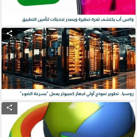
واتس آب يكتشف ثغرة خطيرة ويصدر تحديثات لتأمين التطبيق
share
روسيا.. تطوير نموذج أولي لجهاز كمبيوتر يعمل "بسرعة الضوء"
share