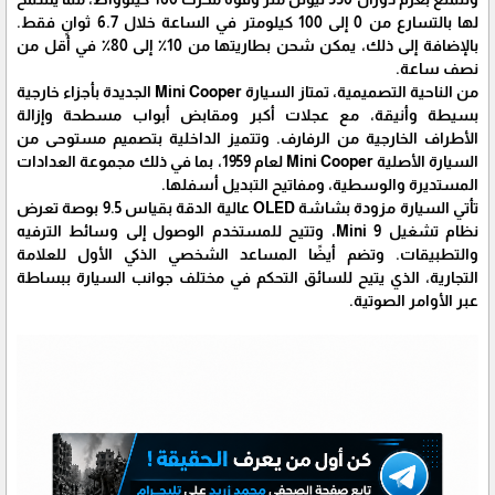
لها بالتسارع من 0 إلى 100 كيلومتر في الساعة خلال 6.7 ثوانٍ فقط.
بالإضافة إلى ذلك، يمكن شحن بطاريتها من 10٪ إلى 80٪ في أقل من
نصف ساعة.
من الناحية التصميمية، تمتاز السيارة Mini Cooper الجديدة بأجزاء خارجية
بسيطة وأنيقة، مع عجلات أكبر ومقابض أبواب مسطحة وإزالة
الأطراف الخارجية من الرفارف. وتتميز الداخلية بتصميم مستوحى من
السيارة الأصلية Mini Cooper لعام 1959، بما في ذلك مجموعة العدادات
المستديرة والوسطية، ومفاتيح التبديل أسفلها.
تأتي السيارة مزودة بشاشة OLED عالية الدقة بقياس 9.5 بوصة تعرض
نظام تشغيل Mini 9، وتتيح للمستخدم الوصول إلى وسائط الترفيه
والتطبيقات. وتضم أيضًا المساعد الشخصي الذكي الأول للعلامة
التجارية، الذي يتيح للسائق التحكم في مختلف جوانب السيارة ببساطة
عبر الأوامر الصوتية.