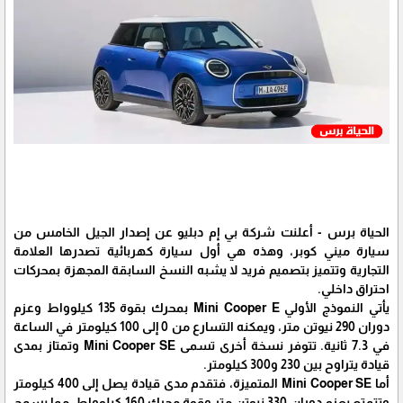
الحياة برس - أعلنت شركة بي إم دبليو عن إصدار الجيل الخامس من
سيارة ميني كوبر، وهذه هي أول سيارة كهربائية تصدرها العلامة
التجارية وتتميز بتصميم فريد لا يشبه النسخ السابقة المجهزة بمحركات
احتراق داخلي.
يأتي النموذج الأولي Mini Cooper E بمحرك بقوة 135 كيلوواط وعزم
دوران 290 نيوتن متر، ويمكنه التسارع من 0 إلى 100 كيلومتر في الساعة
في 7.3 ثانية. تتوفر نسخة أخرى تسمى Mini Cooper SE وتمتاز بمدى
قيادة يتراوح بين 230 و300 كيلومتر.
أما Mini Cooper SE المتميزة، فتقدم مدى قيادة يصل إلى 400 كيلومتر
وتتمتع بعزم دوران 330 نيوتن متر وقوة محرك 160 كيلوواط، مما يسمح