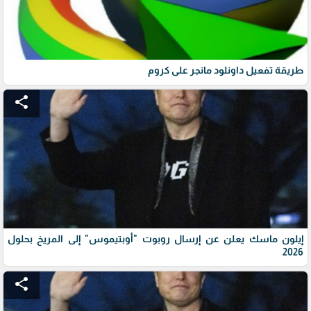
طريقة تفعيل داونلود مانجر على كروم
share
إيلون ماسك يعلن عن إرسال روبوت "أوبتيموس" إلى المريخ بحلول
2026
share