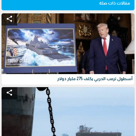
مقالات ذات صلة
share
أسطول ترمب الحربي يكلف 275 مليار دولار
share