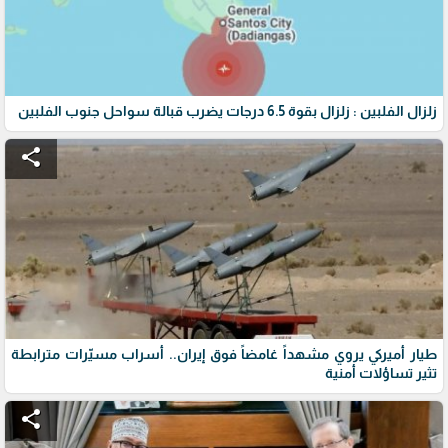
زلزال الفلبين : زلزال بقوة 6.5 درجات يضرب قبالة سواحل جنوب الفلبين
share
طيار أميركي يروي مشهداً غامضاً فوق إيران.. أسراب مسيّرات مترابطة
تثير تساؤلات أمنية
share