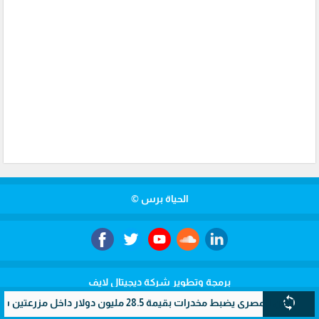
الحياة برس ©
برمجة وتطوير شركة ديجيتال لايف
sync
ري يضبط مخدرات بقيمة 28.5 مليون دولار داخل مزرعتين سريتين بالإسماعيلية