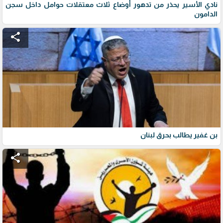
نادي الأسير يحذر من تدهور أوضاع ثلاث معتقلات حوامل داخل سجن
الدامون
share
بن غفير يطالب بحرق لبنان
share