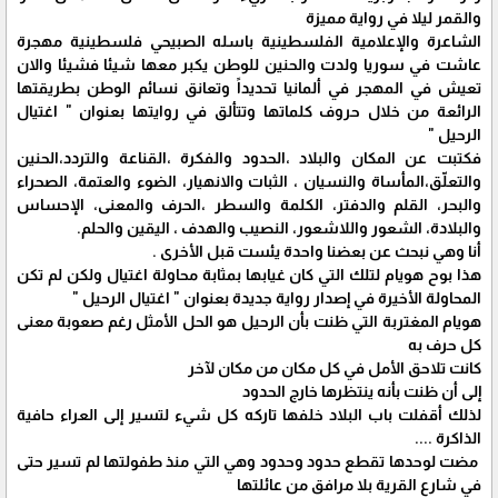
والقمر ليلا في رواية مميزة
الشاعرة والإعلامية الفلسطينية باسله الصبيحي فلسطينية مهجرة
عاشت في سوريا ولدت والحنين للوطن يكبر معها شيئا فشيئا والان
تعيش في المهجر في ألمانيا تحديداً وتعانق نسائم الوطن بطريقتها
الرائعة من خلال حروف كلماتها وتتألق في روايتها بعنوان " اغتيال
الرحيل "
فكتبت عن المكان والبلاد ،الحدود والفكرة ،القناعة والتردد،الحنين
والتعلّق،المأساة والنسيان ، الثبات والانهيار، الضوء والعتمة، الصحراء
والبحر، القلم والدفتر، الكلمة والسطر ،الحرف والمعنى، الإحساس
والبلادة، الشعور واللاشعور، النصيب والهدف ، اليقين والحلم.
أنا وهي نبحث عن بعضنا واحدة يئست قبل الأخرى .
هذا بوح هويام لتلك التي كان غيابها بمثابة محاولة اغتيال ولكن لم تكن
المحاولة الأخيرة في إصدار رواية جديدة بعنوان " اغتيال الرحيل "
هويام المغتربة التي ظنت بأن الرحيل هو الحل الأمثل رغم صعوبة معنى
كل حرف به
كانت تلاحق الأمل في كل مكان من مكان لآخر
إلى أن ظنت بأنه ينتظرها خارج الحدود
لذلك أقفلت باب البلاد خلفها تاركه كل شيء لتسير إلى العراء حافية
الذاكرة ....
مضت لوحدها تقطع حدود وحدود وهي التي منذ طفولتها لم تسير حتى
في شارع القرية بلا مرافق من عائلتها