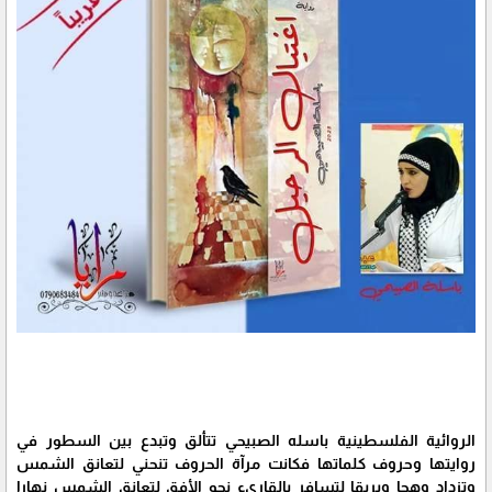
الروائية الفلسطينية باسله الصبيحي تتألق وتبدع بين السطور في
روايتها وحروف كلماتها فكانت مرآة الحروف تنحني لتعانق الشمس
وتزداد وهجا وبريقا لتسافر بالقاريء نحو الأفق لتعانق الشمس نهارا