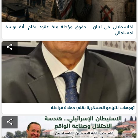
الفلسطيني في لبنان... حقوق مؤجلة منذ عقود بقلم: آية يوسف
المسلماني
share
توجهات نتنياهو العسكرية بقلم: حمادة فراعنة
share