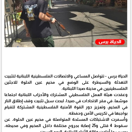
الحياة برس - تتواصل المساعي والاتصالات الفلسطينية اللبنانية لتثبيت
التهدئة والسيطرة على الوضع في مخيم عين الحلوة للاجئين
الفلسطينيين في مدينة صيدا اللبنانية.
وعقدت هيئة العمل الفلسطيني المشترك والأحزاب اللبنانية اجتماعا
موسّعا، في مقر الاتحادات في صيدا، لبحث سبل تثبيت وقف إطلاق النار
في المخيم، وتعزيز دور القوة الأمنية الفلسطينية المشتركة للقيام
بواجبها في تكريس الأمن وحفظه.
وأسفرت الاشتباكات المسلحة المتواصلة في مخيم عين الحلوة، عن
سقوط 4 قتلى و25 إصابة بجروح مختلفة داخل المخيم وفي محيطه،
بحسب ما أفادت وكالة الأنباء اللبنانية، اليوم السبت.