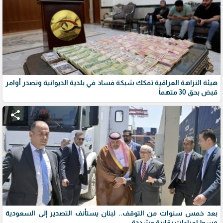
هيئة النزاهة العراقية تفكك شبكة فساد في بلدية الديوانية وتصدر أوامر
قبض بحق 30 متهماً
share
بعد خمس سنوات من التوقف.. لبنان يستأنف التصدير إلى السعودية
وسط إجراءات رقابية مشددة