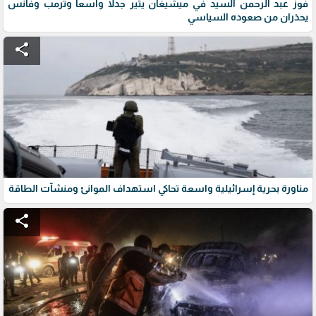
فوز عبد الرحمن السيد في ميشيغان يثير جدلاً واسعاً وترمب وفانس
يحذران من صعوده السياسي
share
مناورة بحرية إسرائيلية واسعة تحاكي استهداف الموانئ ومنشآت الطاقة
share