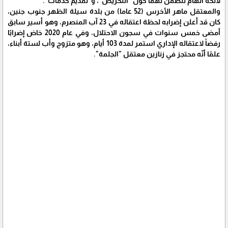
لائحة اتهام تتضمن تهما حول "التحريض"، و"تقديم خدمات".
والمعتقل ماهر الأخرس (52 عاما) من بلدة سيلة الظهر جنوب جنين،
كان قد أعلن إضرابه لحظة اعتقاله في 23 آب المنصرم، وهو أسير سابق
أمضى خمس سنوات في سجون الاحتلال، وفي عام 2020 خاض إضرابًا
رفضاً لاعتقاله الإداري استمر لمدة 103 أيام، وهو متزوج وأب لستة أبناء،
علمًا أنّه محتجز في زنازين معتقل "الجلمة".