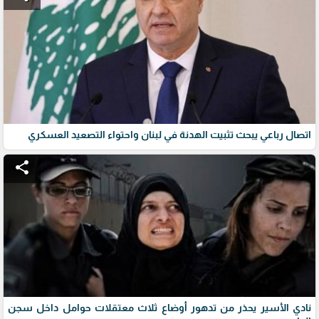
اتصال رباعي يبحث تثبيت الهدنة في لبنان واحتواء التصعيد العسكري
share
نادي الأسير يحذر من تدهور أوضاع ثلاث معتقلات حوامل داخل سجن