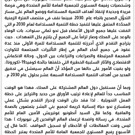
‬يتراجع‭ ‬التقدم‭ ‬الذي أحرزته ‬للتنمية‭ ‬المستدامة‭ ‬للمرة‭ ‬الأولى‭ ‬منذ‭ ‬عدة
عقود‭ ‬في‭ ‬جميع‭ ‬أنحاء‭ ‬العالم‭ ‬في إطار‭ ‬التأثيرات‭ ‬المجتمعة‭ ‬للكوارث
‬الاقتصادي‭ ‬والآثار‭ ‬السلبية الخطيرة التي خلفتها جائحة‭ ‬كوفيد‭-‬19‭‬(كورونا)،
‭
‬العمل‭ ‬التحويلية‭ . ‬لذا فقد‭ ‬حان‭ ‬الوقت‭ ‬لإحراز‭ ‬التقدم بشكلٍ عملي
ومتسارع‭ ‬نحو‭ ‬حياة إنسانية‭ ‬كريمة‭ ‬لجميع‭ ‬بني البشر‭ ‬يتمتعون‭ ‬بالصحة
‬الأسبوع‭ ‬رفيع‭ ‬المستوى‭ ‬للجمعية‭ ‬العامة‭ ‬للأمم‭ ‬المتحدة‭ ‬يعتبر ‭‬‮(‬لحظة