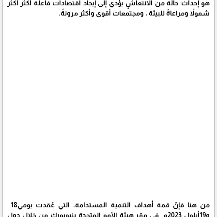
هو إحداث حالة من الانتعاشٍ يؤدي إلى إيجاد اقتصادات فاعلة أكثر أكثر
شمولاً ومراعاةً للبيئة ، ومجتمعات أقوى وأكثر مرونةً.
من هنا فإنّ ‬قمة‭ ‬أهداف‭ ‬التنمية‭ ‬المستدامة،‭ ‬التي‭ ‬عُقدت‭ ‬يومي‭ ‬18‭
‬و19أيلول 2023م ‭ ‬في‭ ‬مقر هيئة ‬الأمم‭ ‬المتحدة‭ ‬بنيويورك‭ ‬‬من خلال دول