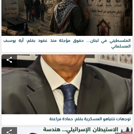
الفلسطيني في لبنان... حقوق مؤجلة منذ عقود بقلم: آية يوسف
المسلماني
share
توجهات نتنياهو العسكرية بقلم: حمادة فراعنة
share