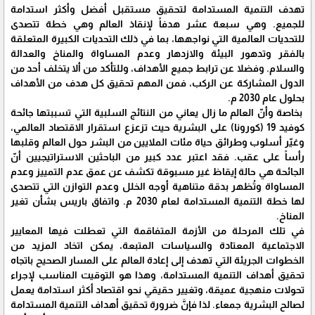
تهدف التنمية المستدامة لتحقيق مستقبل أفضل وأكثر استدامة
للجميع. وهي سبعة عشر هدفاً لإنقاذ العالم وهي خطة تتصدى
للتحديات العالمية التي نواجهها، بما في ذلك التحديات الكبيرة المتعلقة
بالفقر وتدهور البيئة والازدهار وعدم المساواة والمناخ والعدالة
والسلام. وفضلا عن ترابط جميع الأهداف، وللتأكد من ألا يتخلف أحد من
الدول المشاركة عن الركب، فمن المهم تحقيق كل هدف من الأهداف
بحلول عام 2030 م.
بخاصة وأنّ العالم ما زال يعاني من النتائج السلبية التي تسببتها جائحة
كوفيد 19 (كورونا) على البشرية حيث تزعزع استقرار الاقتصاد العالمي،
وغيّر أسلوب وطرائق حياة مئات الملايين من البشر حول العالم وقلبها
رأساً على عقب. فقد اعتبر عدد كبير من الباحثين الاستراتيجيين أنّ
الجائحة هي حالة إيقاظ غير مسبوقة تكشف عن عمق عدم التمييز وعدم
المساواة وتُظهر بدقة متناهية أوجه الخلل وعدم التوازن التي تتصدى
لها خطة التنمية المستدامة لعام 2030 م. واتفاق باريس بشأن تغير
المناخ.
في تلك المرحلة من الأزمة المتفاقمة التي تعطلت فيها المعايير
الاجتماعية المعتادة والسياسات المتبعة، يمكن اتخاد المزيد من
الخطوات الجريئة التي تهدف إلى إعادة العالم على المسار الصحيح باتجاه
تحقيق أهداف التنمية المستدامة، وهذا هو التوقيت المناسب لإجراء
تحولات منهجية عميقة، وتغيير حقيقي نحو اقتصاد أكثر استدامة يعمل
لصالح البشرية جمعاء. لذا فإنَّ ضرورة تحقيق أهداف التنمية المستدامة