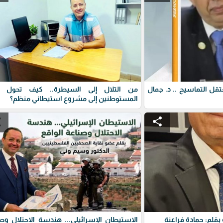
عتقل التماسيح .. د. جمال
من التلال إلى السيطرة.. كيف تحول 
المستوطنين إلى مشروع استيطاني منظم؟
e
share
بقلم: حمادة فراعنة
الاستيطان الإسرائيلي... هندسة الاحتلال وص