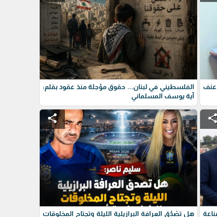
عنف
الفلسطيني في لبنان... حقوق مؤجلة منذ عقود بقلم:
آية يوسف المسلماني
share
shar
ناعة
هل تصْدُق العرافة البرازيلية الليلة وتجتاح المخلوقات