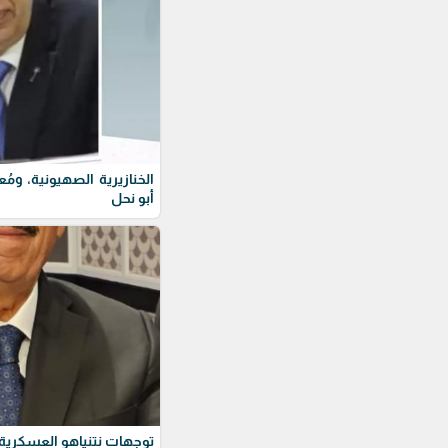
الخنازيرية الصهيونية، ومُ
أبو نحل
توجهات نتنياهو العسكرية 