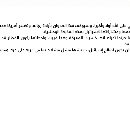
ى الله أولا وأخيرا، وسيوقف هذا العدوان بأرادة رجاله، وتخسر أمريكا هذه 
مها ومشاركتها لاسرائيل بهذه المذبحة الوحشية.
حينما تدرك انها خسرت المعركة وهذا قريبا، ولحظتها يكون القطار قد ف
ضعف.
ة لن يكون لصالح إسرائيل، فجيشها فشل فشلا ذريعا في حربه على غزة، ومصي