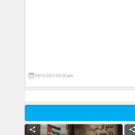
calendar_month
09/12/2023 08:50 pm
share
shar