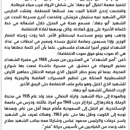
لتنفيذ مهمة اغتيال ‘أبو جهاد‘ على شاطئ الرواد قرب ميناء قرطاجة.
واقتحمت إحدى الخلايا البيت بعد تسللها للمنطقة، وقتلت الحارس
الثاني الشهيد نبيه سليمان قريشان، وتقدمت أخرى مسرعة للبحث عن
الشهيد ‘أبو جهاد‘، فسمع ضجة في المنزل خلال انشغاله في خط
كلماته الأخيرة على ورق كعادته، وكان يوجهها لقادة الانتفاضة.
وذهب وهو يرفع مسدسه ليستطلع الأمر، كما روت زوجته انتصار
الوزير، وإذا بسبعين رصاصة تخترق جسده ويصبح في لحظات في عداد
الشهداء ليتوج أميرا لشهداء فلسطين، علما بأن آخر كلمة خطتها يده
هي (لا صوت يعلو فوق صوت الانتفاضة).
دُفن "أمير الشهداء" في العشرين من نيسان 1988 في مقبرة الشهداء
بمخيم اليرموك في دمشق، في مسيرة حاشدة غصت بها شوارع
المدينة، بينما لم يمنع حظر التجول الذي فرضه الاحتلال جماهير الأرض
الفلسطينية المحتلة من تنظيم المسيرات الغاضبة والرمزية وفاء
للشهيد الذي اغتيل وهو يتابع ملف الانتفاضة حتى الرمق الأخير.
الإرث النضالي للشهيد أبو جهاد:
وبالعودة إلى حياة الشهيد، وارثه النضالي، فقد ولد عام 1935 في مدينة
الرملة، وغادرها إلى غزة إثر حرب 1948 مع أفراد عائلته، ودرس في جامعة
الإسكندرية، ثم انتقل إلى السعودية فأقام فيها أقل من عام، وبعدها
توجه إلى الكويت وظل بها حتى عام 1963، وهناك تعرف على الشهيد
ياسر عرفات والرئيس محمود عباس وشاركا معه بجانب الشهيد صلاح
خلف وعدد من القياديين في تأسيس حركة "فتح".