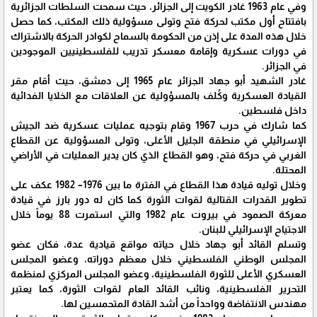
وفي عام 1963 غادر الكويت إلى الجزائر، حيث سمحت السلطات الجزائرية
بافتتاح أول مكتب لحركة فتح وتولى مسؤولية ذلك المكتب، كما حصل
خلال هذه المدة على إذن من الحكومة بالسماح لكوادر الحركة بالاشتراك
في دورات عسكرية وإقامة معسكر تدريب للفلسطينيين الموجودين
في الجزائر.
غادر الشهيد أبو جهاد الجزائر عام 1965 إلى دمشق، حيث أقام مقر
القيادة العسكرية وكُلف بالمسؤولية عن العلاقات مع الخلايا الفدائية
داخل فلسطين.
كما شارك في حرب 1967 وقام بتوجيه عمليات عسكرية ضد الجيش
الإسرائيلي في منطقة الجليل الأعلى، وتولى المسؤولية عن القطاع
الغربي في حركة فتح، وهو القطاع الذي كان يدير العمليات في الأراضي
المحتلة.
وخلال توليه قيادة هذا القطاع في الفترة ما بين 1976– 1982 عكف على
تطوير القدرات القتالية لقوات الثورة كما كان له دور بارز في قيادة
معركة الصمود في بيروت عام 1982 والتي استمرت 88 يوماً خلال
الاجتياح الإسرائيلي للبنان.
وتسلم القائد أبو جهاد خلال حياته مواقع قيادية عدة، فكان عضو
المجلس الوطني الفلسطيني خلال معظم دوراته، وعضو المجلس
العسكري الأعلى للثورة الفلسطينية، وعضو المجلس المركزي لمنظمة
التحرير الفلسطينية، ونائب القائد العام لقوات الثورة، كما يعتبر
مهندس الانتفاضة وواحداً من أشد القادة المتحمسين لها.