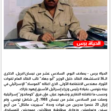
الحياة برس - يصادف اليوم، السادس عشر من نيسان/ابريل، الذكرى
الــ36 لاستشهاد القائد خليل الوزير "أبو جهاد" نائب القائد العام لقوات
الثورة، مهندس الانتفاضة الأولى، الذي اغتاله "الموساد" الإسرائيلي في
بيته بتونس، بقيادة رئيس وزراء إسرائيل الأسبق إيهود باراك.
وحسب ما تناقلته التقارير وشهود عيان، فإن فرق "كوماندوز" إسرائيلية
وصلت فجر السادس عشر من نيسان 1988، إلى شاطئ تونس، وتم
إنزال 20 عنصرا مدربين من قوات وحدة "سييريت ماتكال" من أربع
سفن وغواصتين وزوارق مطاطية وطائرتين عموديتين للمساندة،