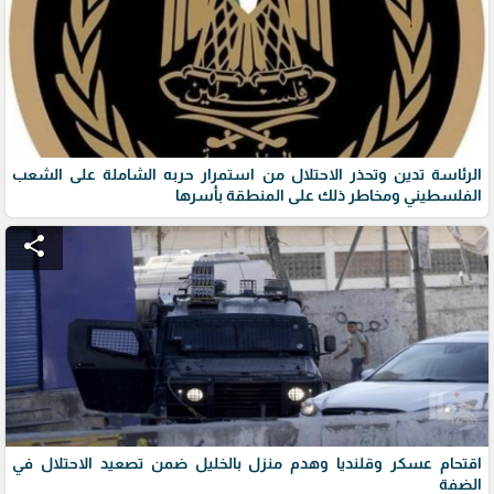
الرئاسة تدين وتحذر الاحتلال من استمرار حربه الشاملة على الشعب
الفلسطيني ومخاطر ذلك على المنطقة بأسرها
share
اقتحام عسكر وقلنديا وهدم منزل بالخليل ضمن تصعيد الاحتلال في
الضفة