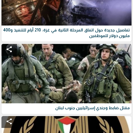
تفاصيل جديدة حول اتفاق المرحلة الثانية في غزة: 210 أيام للتنفيذ و400
مليون دولار للموظفين
share
مقتل ضابط وجندي إسرائيليين جنوب لبنان
share