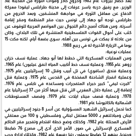
بعد حصار بيروت عام 1982 وخروج كادر وقوات الثورة من المدينة عاد
الوزير، مع رفيق دربه ياسر عرفات إلى مدينة طرابلس ليقودا معركة
الدفاع عن معاقل الثورة في مواجهة المنشقين، وبعد الخروج من
طرابلس توجه أبو جهاد إلى تونس حيث مقر المنظمة ومقر إقامة
أسرته، ومن هناك أصبح دائم التجوال بين العواصم العربية للوقوف عن
كثب على أحوال القوات الفلسطينية المنتشرة في تلك البلدان، وكان
من عادته لا يمكث في تونس بين أهله، سوى بضعة أيام، لكنه مكث 15
يوما في الزيارة الأخيرة له في ربيع 1988.
عمليات نوعية:
ومن العمليات العسكرية التي خطط لها أبو جهاد، عملية نسف خزان
زوهر عام 1955، وعملية نسف خط أنابيب المياه (نفق عيلبون) عام 1965،
وعملية فندق (سافوي) في تل أبيب وقتل 10 إسرائيليين عام 1975،
وعملية انفجار الشاحنة المفخخة في القدس عام 1975، وعملية قتل
"البرت ليفي" كبير خبراء المتفجرات ومساعده في نابلس عام 1976،
إضافة إلى عملية دلال المغربي التي قتل فيها أكثر من 37 إسرائيليا عام
1978، وعملية قصف ميناء ايلات عام 1979، وقصف المستوطنات
الشمالية بالكاتيوشا عام 1981.
كما تحمل إسرائيل الشهيد المسؤولية عن أسر 8 جنود إسرائيليين في
لبنان ومبادلتهم بـ 5000 معتقل لبناني وفلسطيني و 100 من معتقلي
الأرض المحتلة عام 1982، وكذلك وضع خطة اقتحام وتفجير مقر الحاكم
العسكري الإسرائيلي في صور، الأمر الذي أدى إلى مصرع 76 ضابطا
وجنديا، بينهم 12 ضابطا يحملون رتبا رفيعة عام 1982، وكذلك إدارة حرب