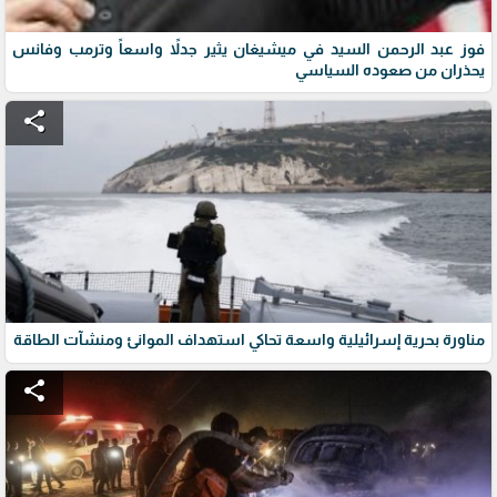
فوز عبد الرحمن السيد في ميشيغان يثير جدلاً واسعاً وترمب وفانس
يحذران من صعوده السياسي
share
مناورة بحرية إسرائيلية واسعة تحاكي استهداف الموانئ ومنشآت الطاقة
share