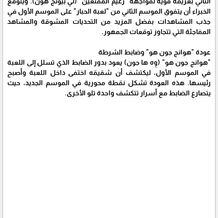
الثاني بعزيمة قوية لمواجهة "زعيم المُقنّعين" (لي بيونج هون). ويتوقع
الخبراء أن يتفوق الموسم الثاني من "لعبة الحبار" على الموسم الأول في
جذب المشاهدات بفضل المزيد من التحديات المشوقة والمشاهد
المفاجئة التي تتجاوز توقعات الجمهور.
عودة "هوانج جون هو" وضابط الشرطة
"هوانج جون هو" (وِه ها جون) يعود بدور الضابط الذي تسلل إلى اللعبة
في الموسم الأول، ليكتشف أن شقيقه اختفى داخل اللعبة وأصبح
رئيسها. هذه العودة تشكل نقطة محورية في الموسم الجديد، حيث
يتصارع الضابط مع أسرار تتكشف واحدة تلو الأخرى.