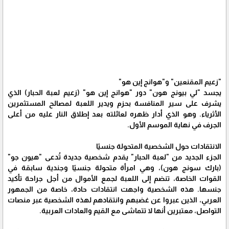
"زعيم المقنعين" و"هوانج إين هو"
يجسد "لي بيونج هون" دور "هوانج إين هو" (زعيم لعبة الحبار) الذي
يشرف على سير المنافسة بحزم ويدير اللعبة لمصالح المستثمرين
الأثرياء. وهو الذي أدار ظهره لعائلته بعد إطلاق النار عليه من أعلى
الجرف في نهاية الموسم الأول.
الانتقادات حول الشخصية المتحولة جنسيًا
الجزء الجديد من "لعبة الحبار" يقدم شخصية جديدة تُدعى "هيون جو"
(بارك سونج هون)، وهي امرأة متحولة جنسيًا وجندية سابقة في
القوات الخاصة، تنضم إلى اللعبة لجمع الأموال من أجل جراحة تأكيد
جنسها. هذه الشخصية واجهت انتقادات حادة، خاصة من الجمهور
العربي، الذين عبروا عن غضبهم وانتقادهم لهذه الشخصية عبر منصات
التواصل، معتبرين أنها لا تتماشى مع القيم والعادات العربية.