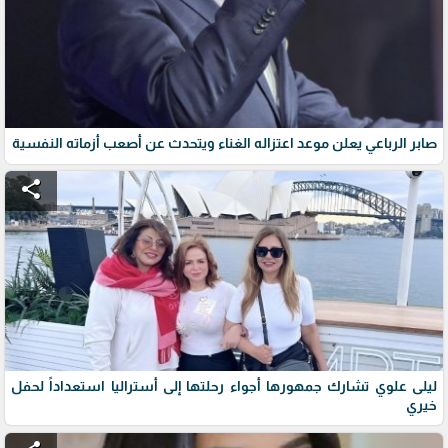
صابر الرباعي يعلن موعد اعتزاله الغناء ويتحدث عن أصعب أزماته النفسية
share
ليلى علوي تشارك جمهورها أجواء رحلتها إلى أستراليا استعداداً لحفل
خيري