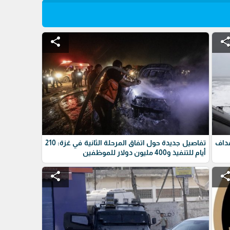
share
shar
داف
تفاصيل جديدة حول اتفاق المرحلة الثانية في غزة: 210
أيام للتنفيذ و400 مليون دولار للموظفين
share
shar