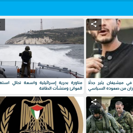
e
share
ي ميشيغان يثير جدلاً
مناورة بحرية إسرائيلية واسعة تحاكي استه
ران من صعوده السياسي
الموانئ ومنشآت الطاقة
e
share