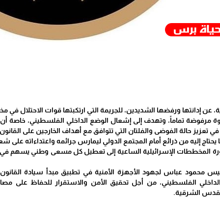
عن إدانتها ورفضها الشديدين، للجريمة التي ارتكبتها قوات الاحتلال في مخيم جن
 مرفوضة تماماً، وتهدف إلى إشعال الوضع الداخلي الفلسطيني، خاصة أن ق
ي تعزيز حالة الفوضى والفلتان التي تتوافق مع أهداف الخارجين على القانو
يحتاج إليه من ذرائع أمام المجتمع الدولي ليمارس جرائمه واعتداءاته على شعب
ة المخططات الإسرائيلية الساعية إلى تعطيل كل مسعى وطني يسهم في حماي
ئيس محمود عباس لجهود الأجهزة الأمنية في تطبيق مبدأ سيادة القانون
لداخلي الفلسطيني، من أجل تحقيق الأمن والاستقرار للحفاظ على مصالح ش
لقدس الشرقية.