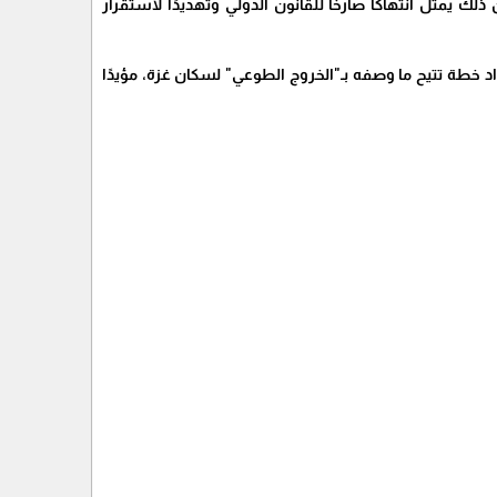
ك يمثل انتهاكًا صارخًا للقانون الدولي وتهديدًا لاستقرار
د خطة تتيح ما وصفه بـ"الخروج الطوعي" لسكان غزة، مؤيدًا