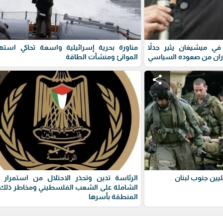
ي ميشيغان يثير جدلاً
مناورة بحرية إسرائيلية واسعة تحاكي استه
ران من صعوده السياسي
الموانئ ومنشآت الطاقة
e
share
يين جنوب لبنان
الرئاسة تدين وتحذر الاحتلال من استمرار 
الشاملة على الشعب الفلسطيني ومخاطر ذلك 
المنطقة بأسرها