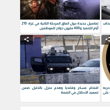
داف
تفاصيل جديدة حول اتفاق المرحلة الثانية في غزة: 210
أيام للتنفيذ و400 مليون دولار للموظفين
share
shar
حربه
اقتحام عسكر وقلنديا وهدم منزل بالخليل ضمن
على
تصعيد الاحتلال في الضفة