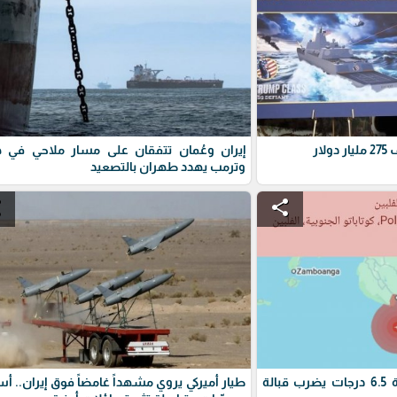
ار
إيران وعُمان تتفقان على مسار ملاحي في ه
وترمب يهدد طهران بالتصعيد
e
share
زلزال الفلبين : زلزال بقوة 6.5 درجات يضرب قبالة
طيار أميركي يروي مشهداً غامضاً فوق إيران.. أ