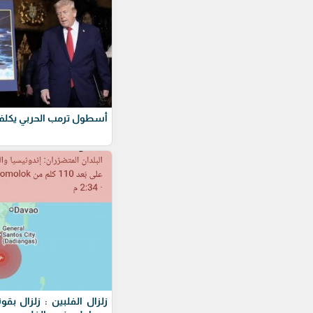
أسطول ترمب الحربي يكلف 275 مليار دول