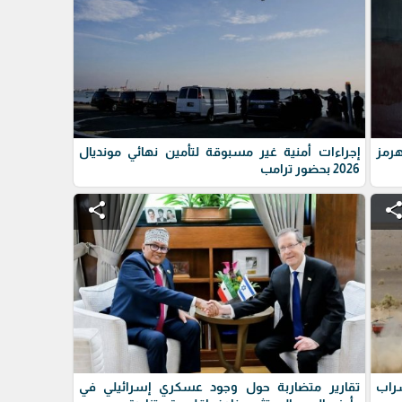
رمز
إجراءات أمنية غير مسبوقة لتأمين نهائي مونديال
2026 بحضور ترامب
share
shar
سراب
تقارير متضاربة حول وجود عسكري إسرائيلي في