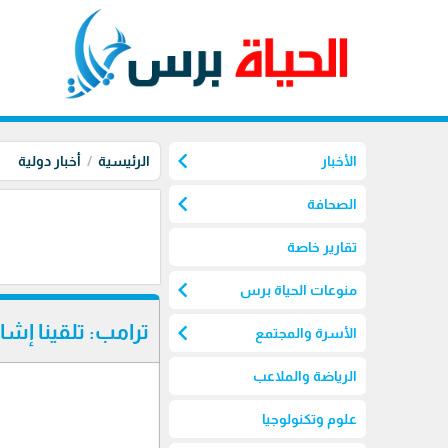
chevron_left
الأخبار
الرئيسية
أخبار دولية
chevron_left
الصحافة
تقارير خاصة
chevron_left
منوعات الحياة برس
chevron_left
ترامب: تلقينا إش
الأسرة والمجتمع
الرياضة والملاعب
علوم وتكنولوجيا