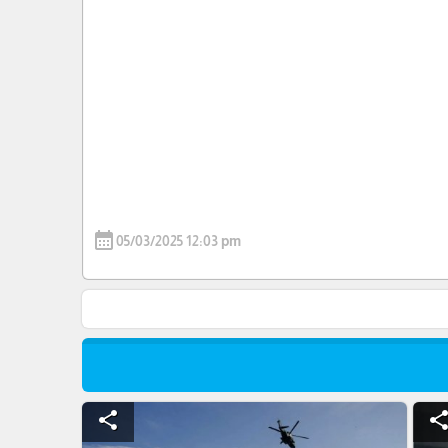
calendar_month
05/03/2025 12:03 pm
share
shar