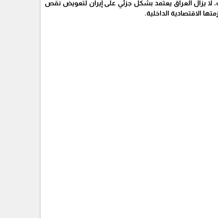
تلبية 60-75% من إجمالي الطلب. ورغم ذلك، لا يزال العراق يعتمد بشكل جزئي على إيران لتعويض نقص