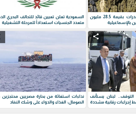
الأمن المصري يضبط مخدرات بقيمة 28.5 مليون
السعودية تعلن تعيين قائد للتحالف البحري الد
ن بالإسماعيلية
متعدد الجنسيات استعداداً للمرحلة التشغيلية
e
share
وقف.. لبنان يستأنف
نداءات استغاثة من بحارة مصريين محتجزين ق
ط إجراءات رقابية مشددة
الصومال: الغذاء والدواء على وشك النفاد