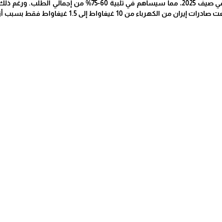
28 غيغاواط من الطاقة في صيف 2025، مما سيساهم في 
ء من 10 غيغاواط إلى 1.5 غيغاواط فقط بسبب أزمتها الاقتصادية الداخلية.