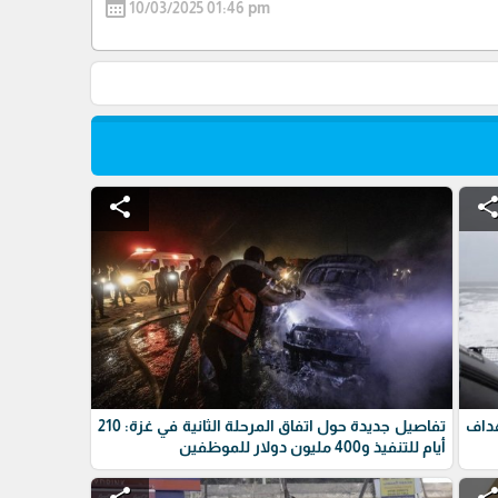
calendar_month
10/03/2025 01:46 pm
share
shar
داف
تفاصيل جديدة حول اتفاق المرحلة الثانية في غزة: 210
أيام للتنفيذ و400 مليون دولار للموظفين
share
shar