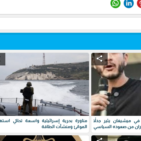
e
share
ي ميشيغان يثير جدلاً
مناورة بحرية إسرائيلية واسعة تحاكي استه
ران من صعوده السياسي
الموانئ ومنشآت الطاقة
e
share