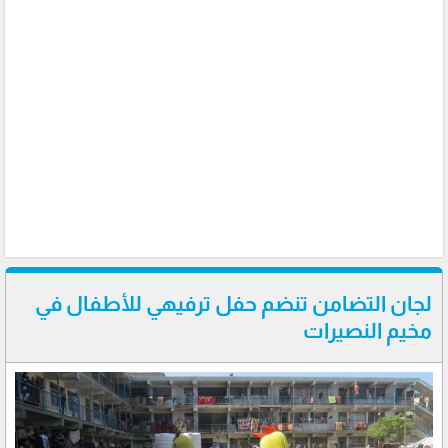
لجان التضامن تنضم حفل ترفيهي للأطفال في
مخيم النصيرات