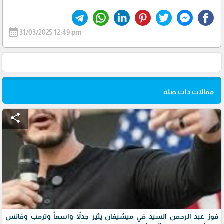
calendar_month
31/03/2025 12:49 pm
مقالات ذات صلة
share
فوز عبد الرحمن السيد في ميشيغان يثير جدلاً واسعاً وترمب وفانس