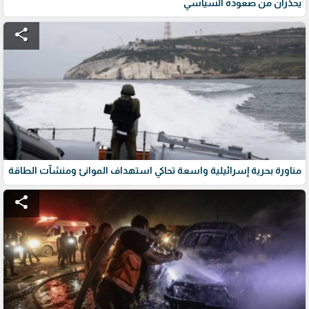
يحذران من صعوده السياسي
share
مناورة بحرية إسرائيلية واسعة تحاكي استهداف الموانئ ومنشآت الطاقة
share